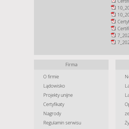
Certi
10_20
10_20
Certy
Certi
7_202
7_202
Firma
O firmie
N
Lądowisko
La
Projekty unijne
L
Certyfikaty
O
Nagrody
z
Regulamin serwisu
Ży