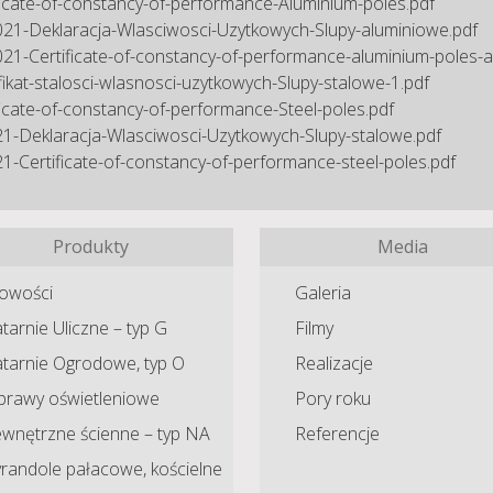
ficate-of-constancy-of-performance-Aluminium-poles.pdf
21-Deklaracja-Wlasciwosci-Uzytkowych-Slupy-aluminiowe.pdf
21-Certificate-of-constancy-of-performance-aluminium-poles-and
fikat-stalosci-wlasnosci-uzytkowych-Slupy-stalowe-1.pdf
ficate-of-constancy-of-performance-Steel-poles.pdf
1-Deklaracja-Wlasciwosci-Uzytkowych-Slupy-stalowe.pdf
1-Certificate-of-constancy-of-performance-steel-poles.pdf
Produkty
Media
owości
Galeria
tarnie Uliczne – typ G
Filmy
atarnie Ogrodowe, typ O
Realizacje
prawy oświetleniowe
Pory roku
ewnętrzne ścienne – typ NA
Referencje
randole pałacowe, kościelne