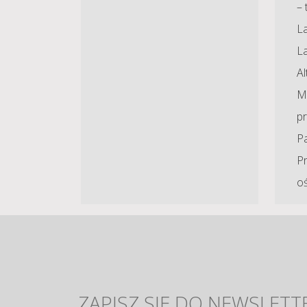
– 
La
L
A
Ma
p
P
P
o
ZAPISZ SIĘ DO NEWSLETT