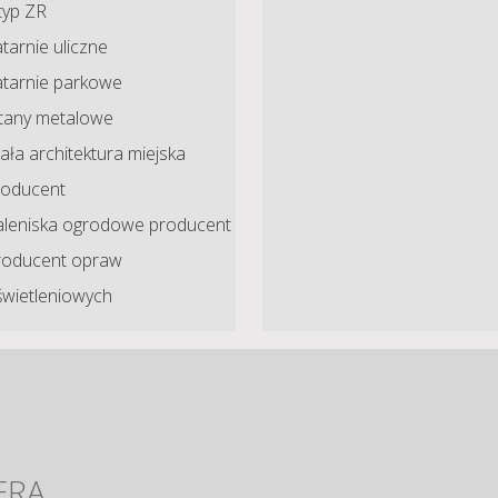
typ ZR
tarnie uliczne
atarnie parkowe
ltany metalowe
ła architektura miejska
roducent
aleniska ogrodowe producent
roducent opraw
świetleniowych
ERA