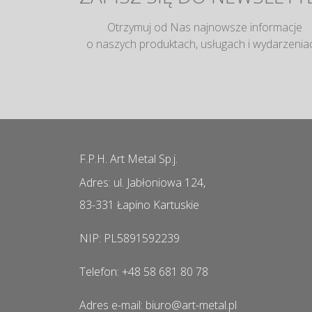
Otrzymuj od Nas najnowsze informacje
o naszych produktach, usługach i wydarzenia
F.P.H. Art Metal Sp.j.
Adres: ul. Jabłoniowa 124,
83-331 Łapino Kartuskie
NIP: PL5891592239
Telefon: +48 58 681 80 78
Adres e-mail: biuro@art-metal.pl