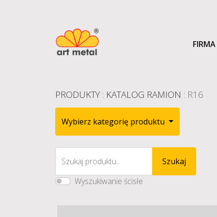
FIRMA
PRODUKTY
:
KATALOG RAMION
: R16
Wybierz kategorię produktu
Szukaj produktu...
Szukaj
Wyszukiwanie ścisłe