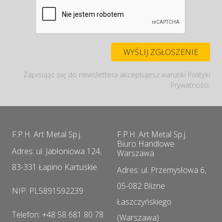
Zapisując się do newslettera akceptujesz warunki Polityki
Prywatności.
F.P.H. Art Metal Sp.j.
F.P.H. Art Metal Sp.j.
Biuro Handlowe
Adres: ul. Jabłoniowa 124,
Warszawa
83-331 Łapino Kartuskie
Adres: ul. Przemysłowa 6,
05-082 Blizne
NIP: PL5891592239
Łaszczyńskiego
Telefon: +48 58 681 80 78
(Warszawa)