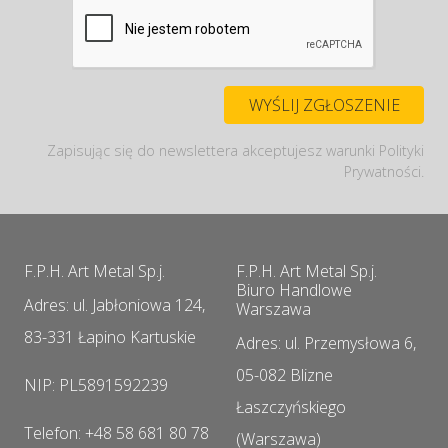
Zapisując się do newslettera akceptujesz warunki Polityki
Prywatności.
F.P.H. Art Metal Sp.j.
F.P.H. Art Metal Sp.j.
Biuro Handlowe
Adres: ul. Jabłoniowa 124,
Warszawa
83-331 Łapino Kartuskie
Adres: ul. Przemysłowa 6,
05-082 Blizne
NIP: PL5891592239
Łaszczyńskiego
Telefon: +48 58 681 80 78
(Warszawa)