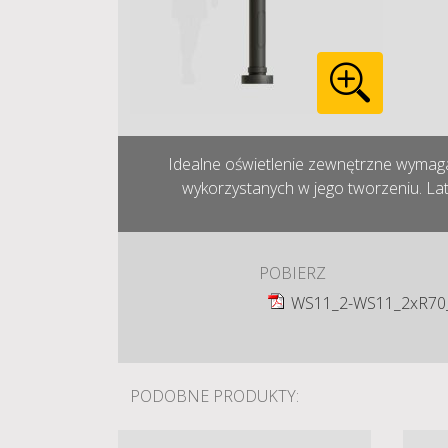
Idealne oświetlenie zewnętrzne wymaga
wykorzystanych w jego tworzeniu. Lat
POBIERZ
WS11_2-WS11_2xR70
PODOBNE PRODUKTY: