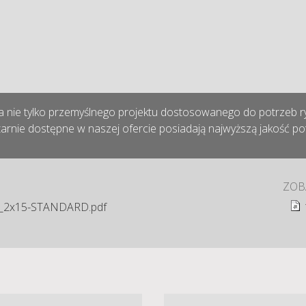
 nie tylko przemyślnego projektu dostosowanego do potrzeb ryn
arnie dostępne w naszej ofercie posiadają najwyższą jakość pot
ZOB
_2x15-STANDARD.pdf