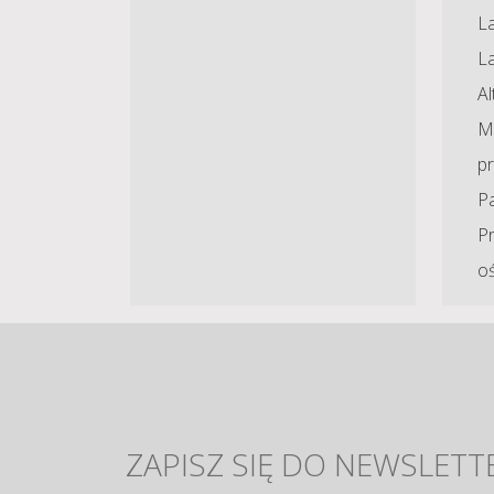
La
L
A
Ma
p
P
P
o
ZAPISZ SIĘ DO NEWSLETT