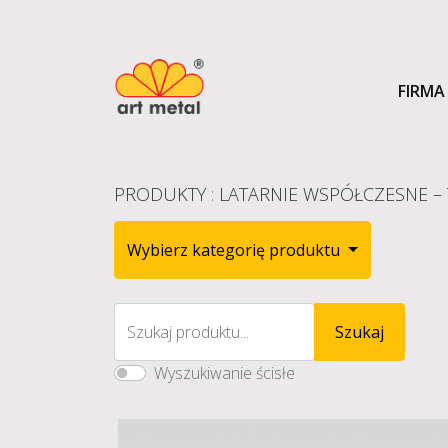
FIRMA
PRODUKTY
:
LATARNIE WSPÓŁCZESNE – T
Wybierz kategorię produktu
Szukaj produktu...
Szukaj
Wyszukiwanie ścisłe