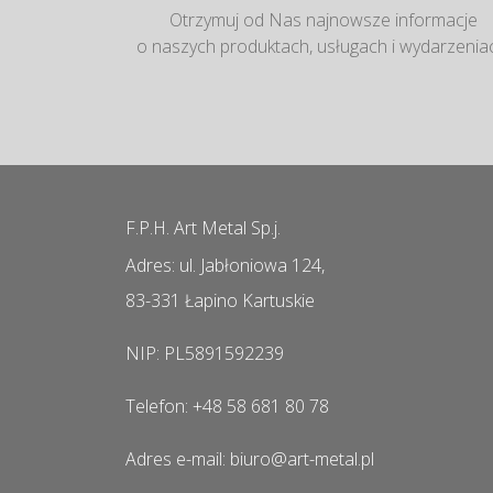
Otrzymuj od Nas najnowsze informacje
o naszych produktach, usługach i wydarzenia
F.P.H. Art Metal Sp.j.
Adres: ul. Jabłoniowa 124,
83-331 Łapino Kartuskie
NIP: PL5891592239
Telefon: +48 58 681 80 78
Adres e-mail: biuro@art-metal.pl