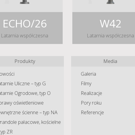
ECHO/26
W42
Latarnia współczesna
Latarnia współczesna
Produkty
Media
owości
Galeria
tarnie Uliczne – typ G
Filmy
atarnie Ogrodowe, typ O
Realizacje
prawy oświetleniowe
Pory roku
ewnętrzne ścienne – typ NA
Referencje
randole pałacowe, kościelne
typ ZR