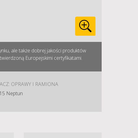
ku, ale także dobrej jakości produktów
wierdzoną Europejskimi certyfikatami.
ACZ: OPRAWY I RAMIONA
15 Neptun