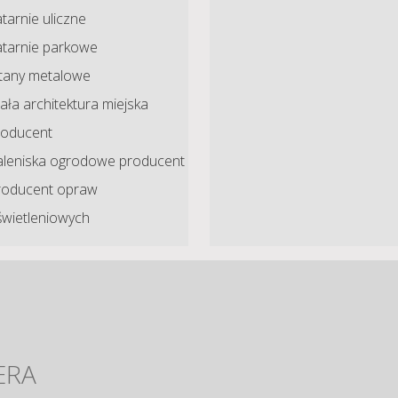
tarnie uliczne
atarnie parkowe
ltany metalowe
ła architektura miejska
roducent
aleniska ogrodowe producent
roducent opraw
świetleniowych
ERA