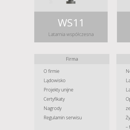
WS11
Latarnia współczesna
Firma
O firmie
N
Lądowisko
La
Projekty unijne
L
Certyfikaty
O
Nagrody
z
Regulamin serwisu
Ży
– 