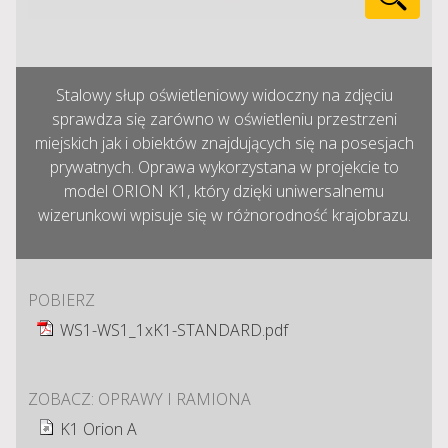
Stalowy słup oświetleniowy widoczny na zdjęciu
sprawdza się zarówno w oświetleniu przestrzeni
miejskich jak i obiektów znajdujących się na posesjach
prywatnych. Oprawa wykorzystana w projekcie to
model ORION K1, który dzięki uniwersalnemu
wizerunkowi wpisuje się w różnorodność krajobrazu.
POBIERZ
WS1-WS1_1xK1-STANDARD.pdf
ZOBACZ: OPRAWY I RAMIONA
K1 Orion A