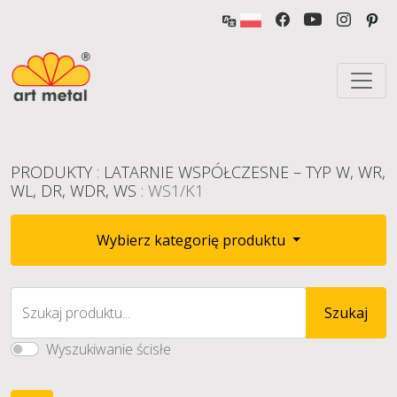
PRODUKTY
:
LATARNIE WSPÓŁCZESNE – TYP W, WR,
WL, DR, WDR, WS
: WS1/K1
Wybierz kategorię produktu
Szukaj produktu...
Szukaj
Wyszukiwanie ścisłe