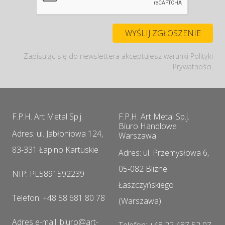
Zapisując się do newslettera akceptujesz warunki Polityki
Prywatności.
F.P.H. Art Metal Sp.j.
F.P.H. Art Metal Sp.j.
Biuro Handlowe
Adres: ul. Jabłoniowa 124,
Warszawa
83-331 Łapino Kartuskie
Adres: ul. Przemysłowa 6,
05-082 Blizne
NIP: PL5891592239
Łaszczyńskiego
Telefon: +48 58 681 80 78
(Warszawa)
Adres e-mail: biuro@art-