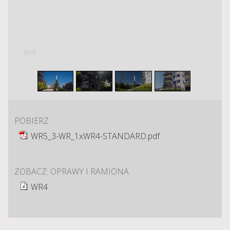
2
/
4
POBIERZ
WR5_3-WR_1xWR4-STANDARD.pdf
ZOBACZ: OPRAWY I RAMIONA
WR4