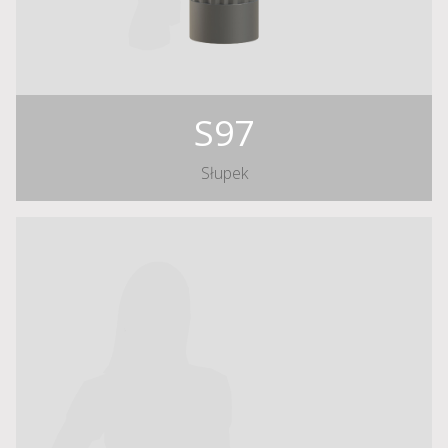
S97
Słupek