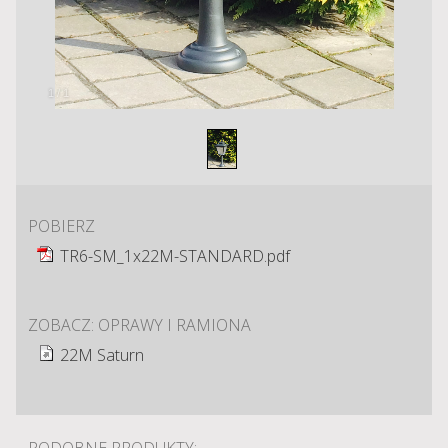
1
/
1
POBIERZ
TR6-SM_1x22M-STANDARD.pdf
ZOBACZ: OPRAWY I RAMIONA
22M Saturn