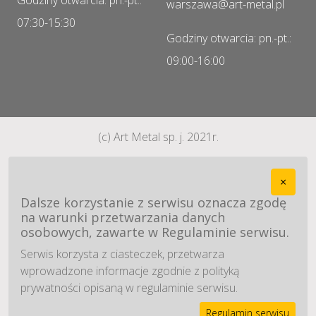
Godziny otwarcia: pn.-pt.:
warszawa@art-metal.pl
07:30-15:30
Godziny otwarcia: pn.-pt.:
09:00-16:00
(c) Art Metal sp. j. 2021r.
×
Dalsze korzystanie z serwisu oznacza zgodę
na warunki przetwarzania danych
osobowych, zawarte w Regulaminie serwisu.
Serwis korzysta z ciasteczek, przetwarza
wprowadzone informacje zgodnie z polityką
prywatności opisaną w regulaminie serwisu.
Regulamin serwisu