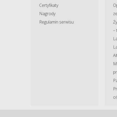
Certyfikaty
O
Nagrody
z
Regulamin serwisu
Ży
– 
La
L
A
Ma
p
P
P
o