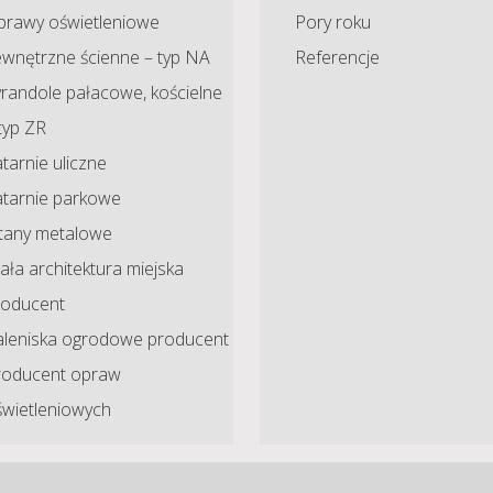
prawy oświetleniowe
Pory roku
ewnętrzne ścienne – typ NA
Referencje
randole pałacowe, kościelne
typ ZR
tarnie uliczne
atarnie parkowe
ltany metalowe
ła architektura miejska
roducent
aleniska ogrodowe producent
roducent opraw
świetleniowych