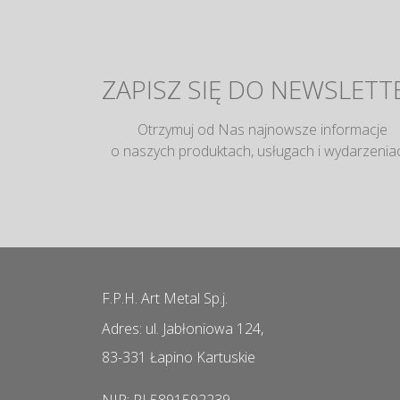
ZAPISZ SIĘ DO NEWSLETT
Otrzymuj od Nas najnowsze informacje
o naszych produktach, usługach i wydarzenia
F.P.H. Art Metal Sp.j.
Adres: ul. Jabłoniowa 124,
83-331 Łapino Kartuskie