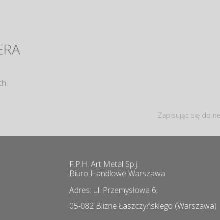
ERA
ch.
Zapisując się do ne
F.P.H. Art Metal Sp.j.
Biuro Handlowe Warszawa
Adres: ul. Przemysłowa 6,
05-082 Blizne Łaszczyńskiego (Warszawa)