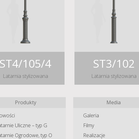
ST4/105/4
ST3/102
Latarnia stylizowana
Latarnia stylizowana
Produkty
Media
owości
Galeria
tarnie Uliczne – typ G
Filmy
atarnie Ogrodowe, typ O
Realizacje