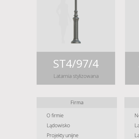
ST4/97/4
Latarnia stylizowana
Firma
O firmie
N
Lądowisko
La
Projekty unijne
L