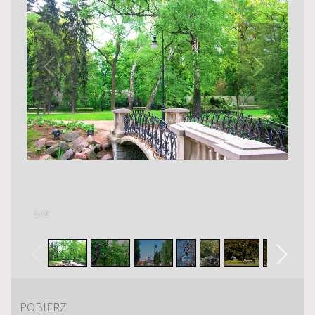
1
/
9
POBIERZ