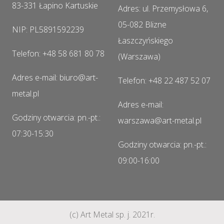
83-331 Łapino Kartuskie
Adres: ul. Przemysłowa 6,
05-082 Blizne
NIP: PL5891592239
Łaszczyńskiego
Telefon: +48 58 681 80 78
(Warszawa)
Adres e-mail: biuro@art-
Telefon: +48 22 487 52 07
metal.pl
Adres e-mail:
Godziny otwarcia: pn.-pt.:
warszawa@art-metal.pl
07:30-15:30
Godziny otwarcia: pn.-pt.:
09:00-16:00
(c) Art Metal sp. j. 2021r.