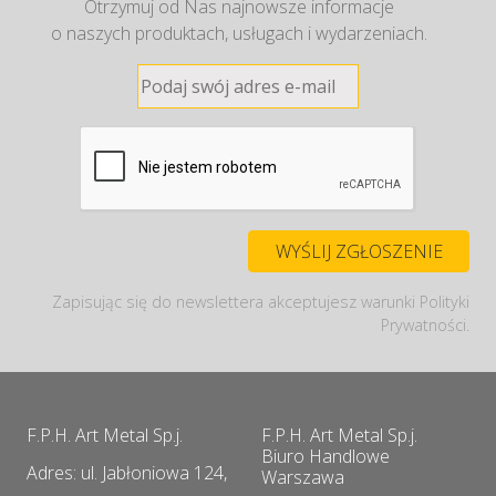
Otrzymuj od Nas najnowsze informacje
o naszych produktach, usługach i wydarzeniach.
Zapisując się do newslettera akceptujesz warunki Polityki
Prywatności.
F.P.H. Art Metal Sp.j.
F.P.H. Art Metal Sp.j.
Biuro Handlowe
Adres: ul. Jabłoniowa 124,
Warszawa