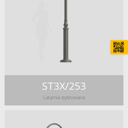
ST3X/253
Latarnia stylizowana