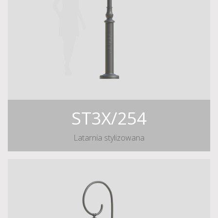
ST3X/254
Latarnia stylizowana