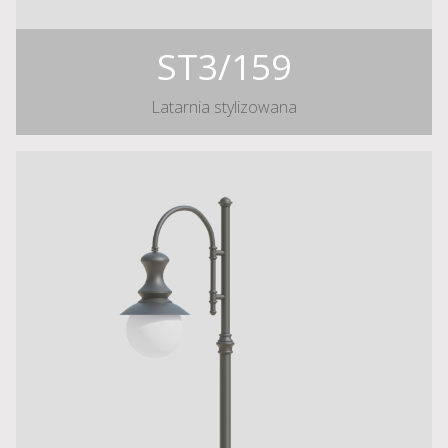
ST3/159
Latarnia stylizowana