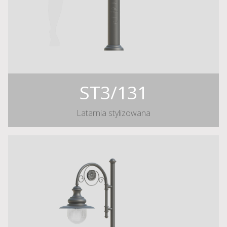
ST3/131
Latarnia stylizowana