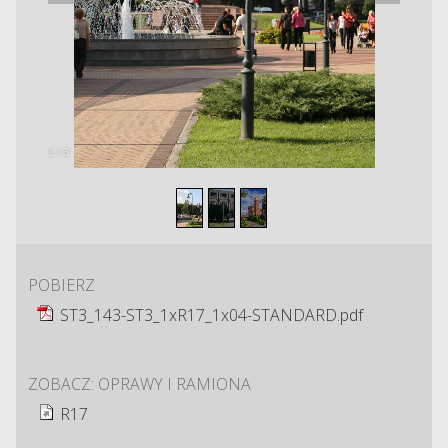
1
/
3
POBIERZ
ST3_143-ST3_1xR17_1x04-STANDARD.pdf
ZOBACZ: OPRAWY I RAMIONA
R17