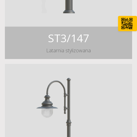
ST3/147
Latarnia stylizowana