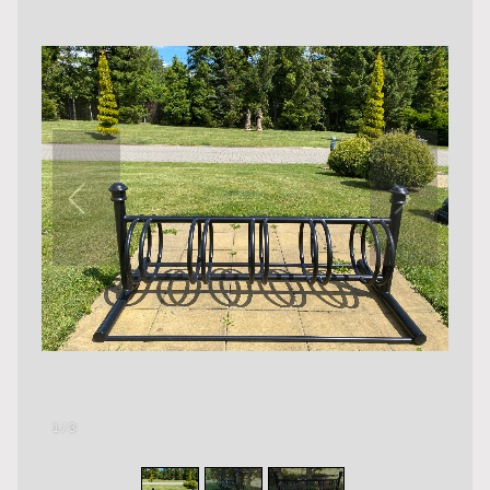
1
/
3