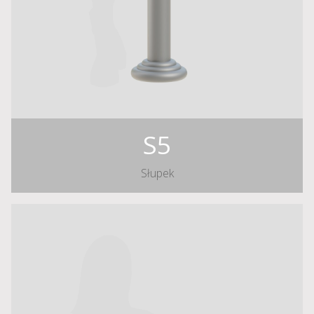
S5
Słupek