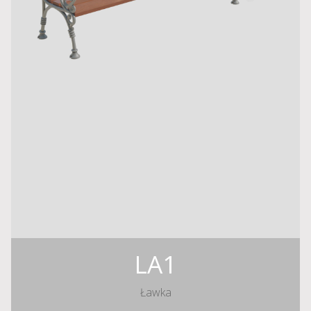
LA1
Ławka