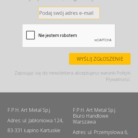
Zapisując się do newslettera akceptujesz warunki Polityki
Prywatności.
F.P.H. Art Metal Sp.j.
F.P.H. Art Metal Sp.j.
Biuro Handlowe
Adres: ul. Jabłoniowa 124,
Warszawa
83-331 Łapino Kartuskie
Adres: ul. Przemysłowa 6,