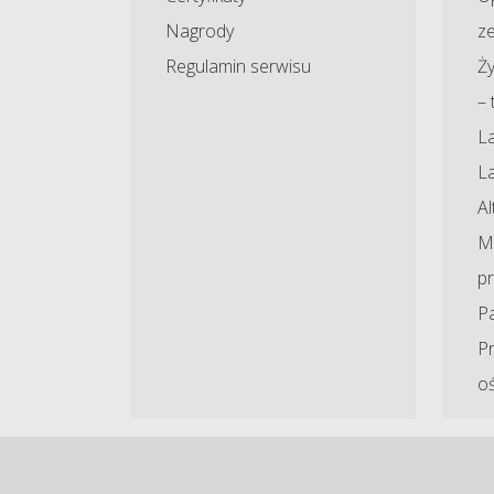
Nagrody
z
Regulamin serwisu
Ży
– 
La
L
A
Ma
p
P
P
o