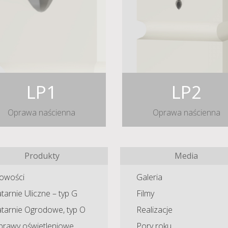
LP1
LP2
Oprawa naścienna
Oprawa naścienna
Produkty
Media
owości
Galeria
tarnie Uliczne – typ G
Filmy
atarnie Ogrodowe, typ O
Realizacje
prawy oświetleniowe
Pory roku