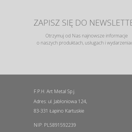
ZAPISZ SIĘ DO NEWSLETT
Otrzymuj od Nas najnowsze informacje
o naszych produktach, usługach i wydarzenia
F.P.H. Art Metal Sp.j.
Adres: ul. Jabłoniowa 124,
83-331 Łapino Kartuskie
NIP: PL5891592239