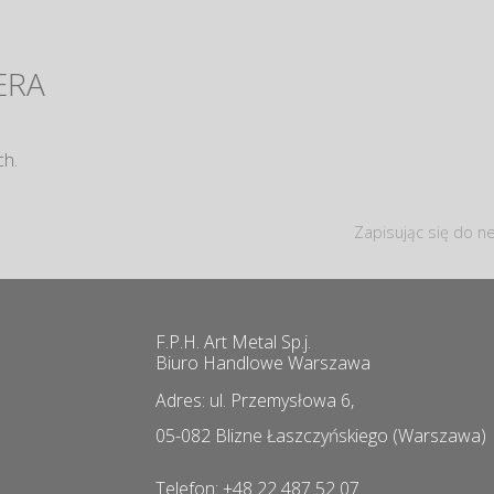
ERA
ch.
Zapisując się do ne
F.P.H. Art Metal Sp.j.
Biuro Handlowe Warszawa
Adres: ul. Przemysłowa 6,
05-082 Blizne Łaszczyńskiego (Warszawa)
Telefon: +48 22 487 52 07