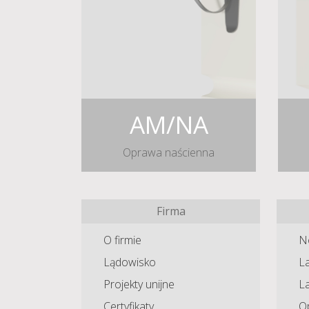
AM/NA
Oprawa naścienna
Firma
O firmie
N
Lądowisko
La
Projekty unijne
L
Certyfikaty
O