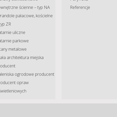
ewnętrzne ścienne – typ NA
Referencje
randole pałacowe, kościelne
typ ZR
tarnie uliczne
atarnie parkowe
ltany metalowe
ła architektura miejska
roducent
aleniska ogrodowe producent
roducent opraw
świetleniowych