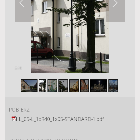
2
/
8
POBIERZ
L_05-L_1xR40_1x05-STANDARD-1.pdf