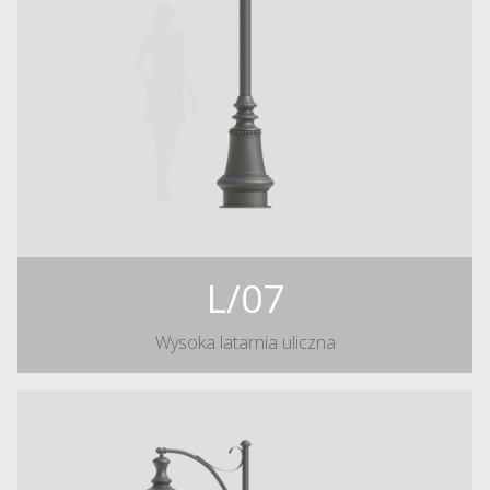
L/07
Wysoka latarnia uliczna