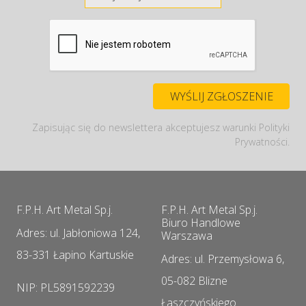
Zapisując się do newslettera akceptujesz warunki Polityki
Prywatności.
F.P.H. Art Metal Sp.j.
F.P.H. Art Metal Sp.j.
Biuro Handlowe
Adres: ul. Jabłoniowa 124,
Warszawa
83-331 Łapino Kartuskie
Adres: ul. Przemysłowa 6,
05-082 Blizne
NIP: PL5891592239
Łaszczyńskiego