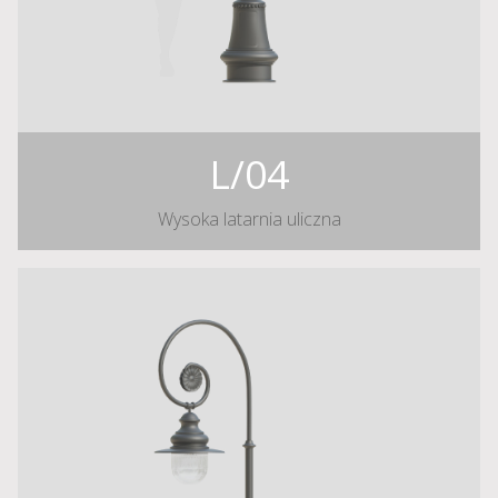
L/04
Wysoka latarnia uliczna