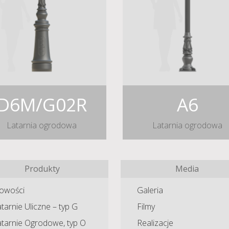
D6M/G02R
A6
Latarnia ogrodowa
Latarnia ogrodowa
Produkty
Media
owości
Galeria
tarnie Uliczne – typ G
Filmy
atarnie Ogrodowe, typ O
Realizacje