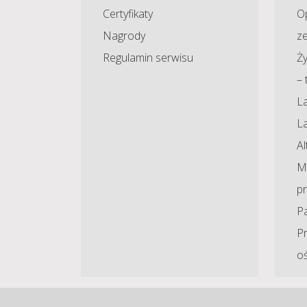
Certyfikaty
O
Nagrody
z
Regulamin serwisu
Ży
– 
La
L
A
Ma
p
P
P
o