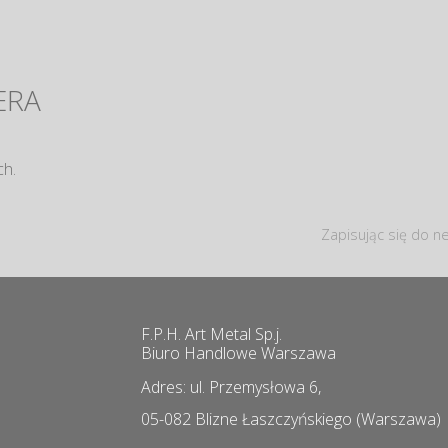
ERA
ch.
Zapisując się do ne
F.P.H. Art Metal Sp.j.
Biuro Handlowe Warszawa
Adres: ul. Przemysłowa 6,
05-082 Blizne Łaszczyńskiego (Warszawa)