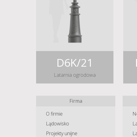
D6K/21
Latarnia ogrodowa
Firma
O firmie
N
Lądowisko
La
Projekty unijne
L