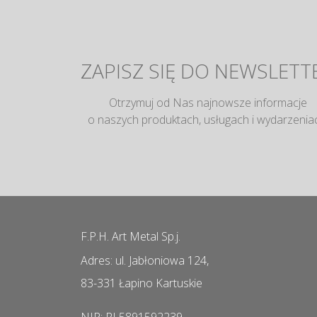
ZAPISZ SIĘ DO NEWSLETT
Otrzymuj od Nas najnowsze informacje
o naszych produktach, usługach i wydarzenia
F.P.H. Art Metal Sp.j.
Adres: ul. Jabłoniowa 124,
83-331 Łapino Kartuskie