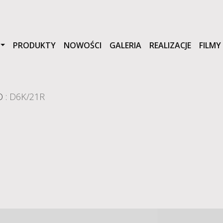
PRODUKTY
NOWOŚCI
GALERIA
REALIZACJE
FILMY
O
: D6K/21R