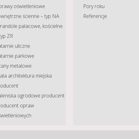
prawy oświetleniowe
Pory roku
ewnętrzne ścienne – typ NA
Referencje
randole pałacowe, kościelne
typ ZR
tarnie uliczne
atarnie parkowe
ltany metalowe
ła architektura miejska
roducent
aleniska ogrodowe producent
roducent opraw
świetleniowych