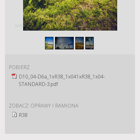
1
/
4
POBIERZ
D10_04-D6a_1xR38_1x041xR38_1x04-
STANDARD-3.pdf
ZOBACZ: OPRAWY I RAMIONA
R38