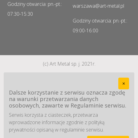
Godziny otwarcia: pn.-pt.:
warszawa@art-metal.pl
07:30-15:30
Godziny otwarcia: pn.-pt.:
09:00-16:00
(c) Art Metal sp. j. 2021r.
×
Dalsze korzystanie z serwisu oznacza zgodę
na warunki przetwarzania danych
osobowych, zawarte w Regulaminie serwisu.
Serwis korzysta z ciasteczek, przetwarza
wprowadzone informacje zgodnie z polityką
prywatności opisaną w regulaminie serwisu.