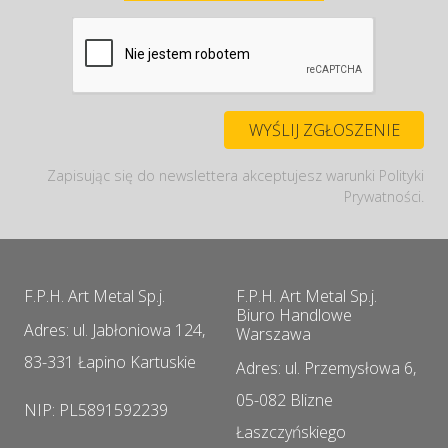
Zapisując się do newslettera akceptujesz warunki Polityki
Prywatności.
F.P.H. Art Metal Sp.j.
F.P.H. Art Metal Sp.j.
Biuro Handlowe
Adres: ul. Jabłoniowa 124,
Warszawa
83-331 Łapino Kartuskie
Adres: ul. Przemysłowa 6,
05-082 Blizne
NIP: PL5891592239
Łaszczyńskiego