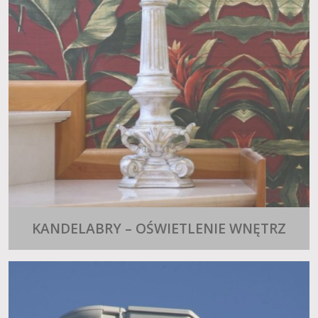
KANDELABRY – OŚWIETLENIE WNĘTRZ