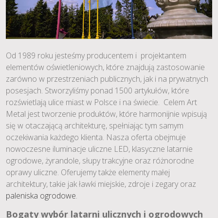
Od 1989 roku jesteśmy producentem i projektantem
elementów oświetleniowych, które znajdują zastosowanie
zarówno w przestrzeniach publicznych, jak i na prywatnych
posesjach. Stworzyliśmy ponad 1500 artykułów, które
rozświetlają ulice miast w Polsce i na świecie. Celem Art
Metal jest tworzenie produktów, które harmonijnie wpisują
się w otaczającą architekturę, spełniając tym samym
oczekiwania każdego klienta. Nasza oferta obejmuje
nowoczesne iluminacje uliczne LED, klasyczne latarnie
ogrodowe, żyrandole, słupy trakcyjne oraz różnorodne
oprawy uliczne. Oferujemy także elementy małej
architektury, takie jak ławki miejskie, zdroje i zegary oraz
paleniska ogrodowe
.
Bogaty wybór latarni ulicznych i ogrodowych