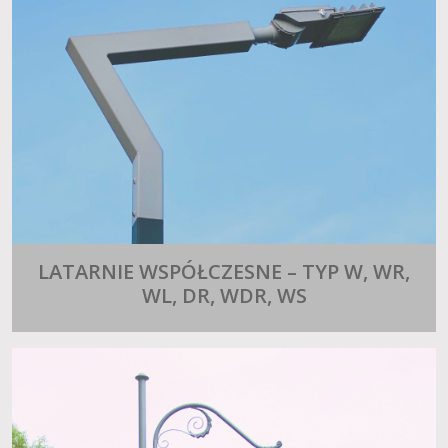
LATARNIE WSPÓŁCZESNE – TYP W, WR,
WL, DR, WDR, WS