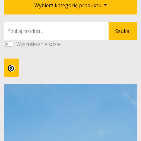
Wybierz kategorię produktu
Szukaj produktu...
Szukaj
Wyszukiwanie ścisłe