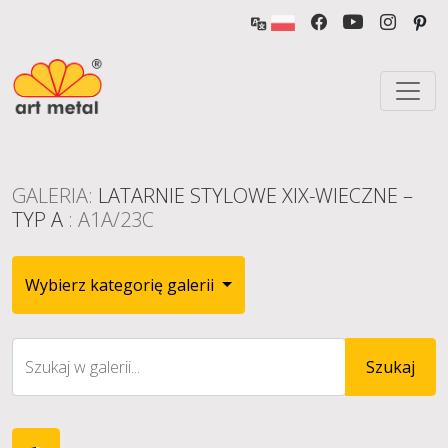
GALERIA:
LATARNIE STYLOWE XIX-WIECZNE –
TYP A
: A1A/23C
Wybierz kategorię galerii
Szukaj w galerii...
Szukaj